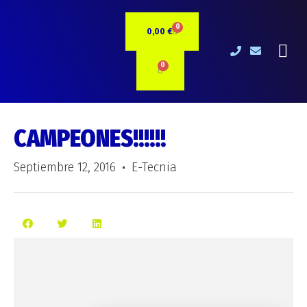
Ir
al
0
CARRITO
0,00
€
contenido
Me
0
CARRITO
CAMPEONES!!!!!!
Septiembre 12, 2016
E-Tecnia