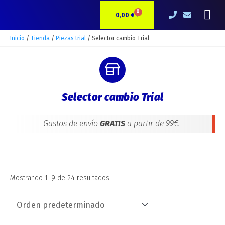
Ir
Me
0
CARRITO
al
0,00
€
contenido
Inicio
/
Tienda
/
Piezas trial
/ Selector cambio Trial
Selector cambio Trial
Gastos de envío
GRATIS
a partir de 99€.
Mostrando 1–9 de 24 resultados