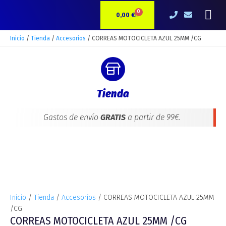
Ir
CORREAS
Me
0
CARRITO
al
MOTOCICLETA
0,00
€
contenido
AZUL
25MM
Inicio
/
Tienda
/
Accesorios
/ CORREAS MOTOCICLETA AZUL 25MM /CG
/CG
cantidad
Tienda
Gastos de envío
GRATIS
a partir de 99€.
Inicio
/
Tienda
/
Accesorios
/ CORREAS MOTOCICLETA AZUL 25MM
/CG
CORREAS MOTOCICLETA AZUL 25MM /CG