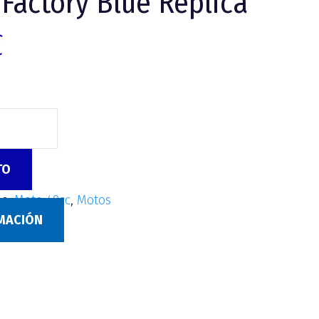
Factory Blue Replica
€
TO
as:
Moto 49cc
,
Motos
RMACIÓN