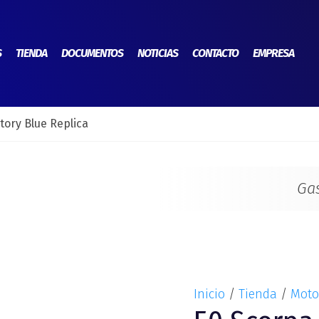
50
Scorpa
Factory
S
TIENDA
DOCUMENTOS
NOTICIAS
CONTACTO
EMPRESA
Blue
Replica
cantidad
tory Blue Replica
Ga
Inicio
/
Tienda
/
Moto