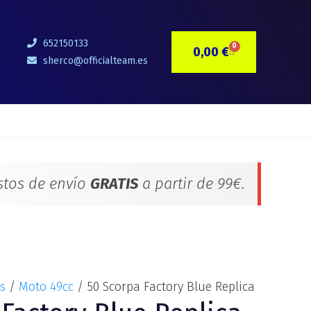
652150133
0
0,00
€
CARRITO
sherco@officialteam.es
stos de envío
GRATIS
a partir de 99€.
s
/
Moto 49cc
/ 50 Scorpa Factory Blue Replica