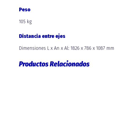
Peso
105 kg
Distancia entre ejes
Dimensiones L x An x Al: 1826 x 786 x 1087 mm
Productos Relacionados
El
El
precio
precio
original
actual
era:
es:
5.100,00 €.
4.899,00