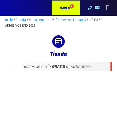
Ir
7
Me
0
CARRITO
al
125
0,00
€
contenido
SE
ADHESIVOS
Inicio
/
Tienda
/
Piezas enduro 125
/
Adhesivos Enduro 125
/ 7 125 SE
END
ADHESIVOS END 2022
2022
cantidad
Tienda
Gastos de envío
GRATIS
a partir de 99€.