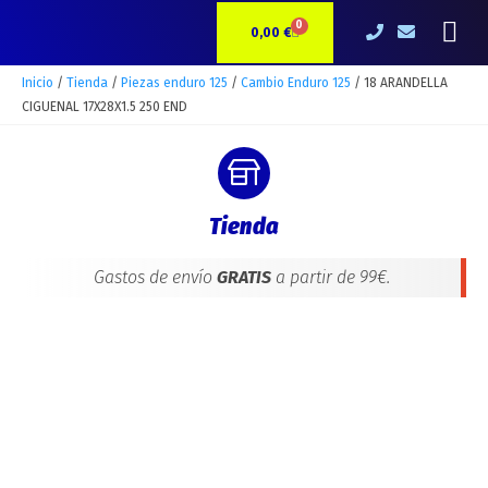
Ir
18
Me
0
CARRITO
al
ARANDELLA
0,00
€
contenido
CIGUENAL
17X28X1.5
Inicio
/
Tienda
/
Piezas enduro 125
/
Cambio Enduro 125
/ 18 ARANDELLA
250
CIGUENAL 17X28X1.5 250 END
END
cantidad
Tienda
Gastos de envío
GRATIS
a partir de 99€.