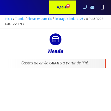
Ir
8
Me
0
CARRITO
al
PULSADOR
0,00
€
contenido
AXIAL
250
Inicio
/
Tienda
/
Piezas enduro 125
/
Embrague Enduro 125
/ 8 PULSADOR
END
AXIAL 250 END
cantidad
Tienda
Gastos de envío
GRATIS
a partir de 99€.