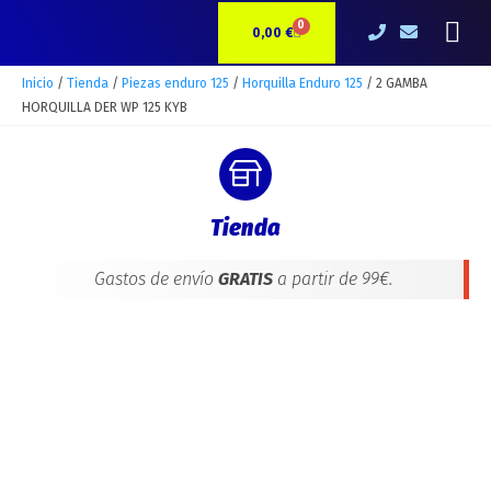
Ir
2
Me
0
CARRITO
al
GAMBA
0,00
€
contenido
HORQUILLA
DER
Inicio
/
Tienda
/
Piezas enduro 125
/
Horquilla Enduro 125
/ 2 GAMBA
WP
HORQUILLA DER WP 125 KYB
125
KYB
cantidad
Tienda
Gastos de envío
GRATIS
a partir de 99€.