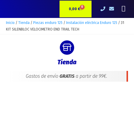
Ir
31
Me
0
CARRITO
al
KIT
0,00
€
contenido
SILENBLOC
VELOCIMETRO
Inicio
/
Tienda
/
Piezas enduro 125
/
Instalación eléctrica Enduro 125
/ 31
END
KIT SILENBLOC VELOCIMETRO END TRAIL TECH
TRAIL
TECH
cantidad
Tienda
Gastos de envío
GRATIS
a partir de 99€.