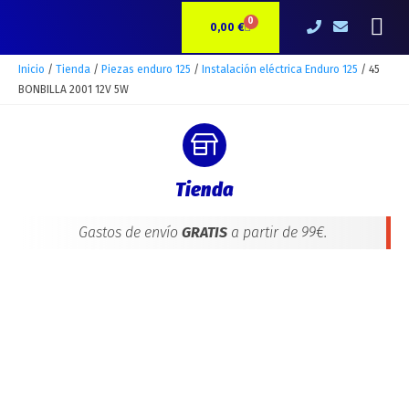
Ir
45
Me
0
CARRITO
al
BONBILLA
0,00
€
contenido
2001
12V
Inicio
/
Tienda
/
Piezas enduro 125
/
Instalación eléctrica Enduro 125
/ 45
5W
BONBILLA 2001 12V 5W
cantidad
Tienda
Gastos de envío
GRATIS
a partir de 99€.