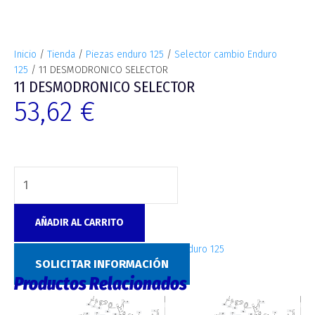
Inicio
/
Tienda
/
Piezas enduro 125
/
Selector cambio Enduro
125
/ 11 DESMODRONICO SELECTOR
11 DESMODRONICO SELECTOR
53,62
€
AÑADIR AL CARRITO
SKU:
5889
Categoría:
Selector cambio Enduro 125
SOLICITAR INFORMACIÓN
Productos Relacionados