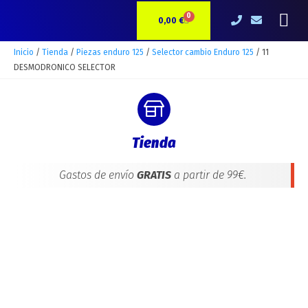
Ir
11
Me
0
CARRITO
al
DESMODRONICO
0,00
€
contenido
SELECTOR
cantidad
Inicio
/
Tienda
/
Piezas enduro 125
/
Selector cambio Enduro 125
/ 11
DESMODRONICO SELECTOR
Tienda
Gastos de envío
GRATIS
a partir de 99€.