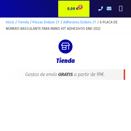
Ir
6
Me
0
CARRITO
al
PLACA
0,00
€
contenido
DE
NÚMERO
Inicio
/
Tienda
/
Piezas Enduro 2T
/
Adhesivos Enduro 2T
/ 6 PLACA DE
BASCULANTE
NÚMERO BASCULANTE PARA MANO KIT ADHESIVOS END 2022
PARA
MANO
KIT
ADHESIVOS
Tienda
END
2022
cantidad
Gastos de envío
GRATIS
a partir de 99€.