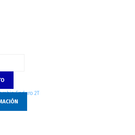
TO
ambio Enduro 2T
RMACIÓN