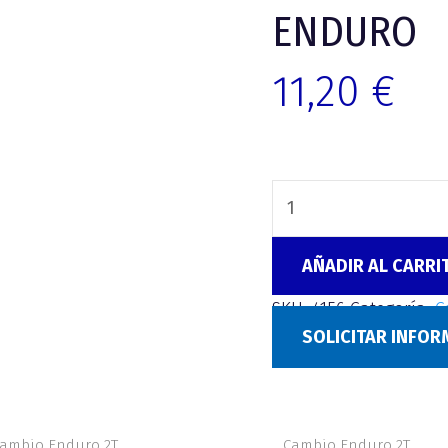
ENDURO
11,20
€
AÑADIR AL CARRI
SKU:
4156
Categoría:
C
SOLICITAR INFO
ambio Enduro 2T
Cambio Enduro 2T