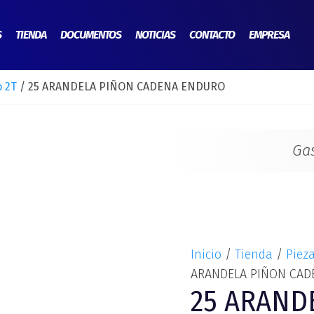
25
ARANDELA
S
TIENDA
DOCUMENTOS
NOTICIAS
CONTACTO
EMPRESA
PIÑON
CADENA
 2T
/ 25 ARANDELA PIÑON CADENA ENDURO
ENDURO
cantidad
Ga
Inicio
/
Tienda
/
Piez
ARANDELA PIÑON CA
25 ARAND