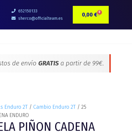
652150133
0
0,00
€
CARRITO
sherco@officialteam.es
stos de envío
GRATIS
a partir de 99€.
as Enduro 2T
/
Cambio Enduro 2T
/ 25
DENA ENDURO
ELA PIÑON CADENA