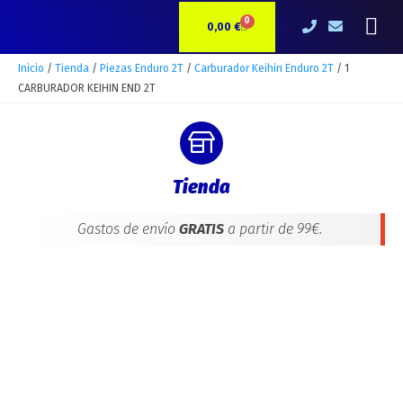
Ir
1
Me
0
CARRITO
al
CARBURADOR
0,00
€
contenido
KEIHIN
END
Inicio
/
Tienda
/
Piezas Enduro 2T
/
Carburador Keihin Enduro 2T
/ 1
2T
CARBURADOR KEIHIN END 2T
cantidad
Tienda
Gastos de envío
GRATIS
a partir de 99€.