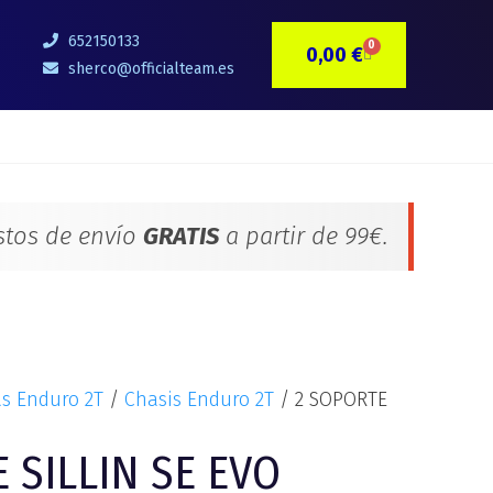
652150133
0
0,00
€
CARRITO
sherco@officialteam.es
stos de envío
GRATIS
a partir de 99€.
as Enduro 2T
/
Chasis Enduro 2T
/ 2 SOPORTE
 SILLIN SE EVO