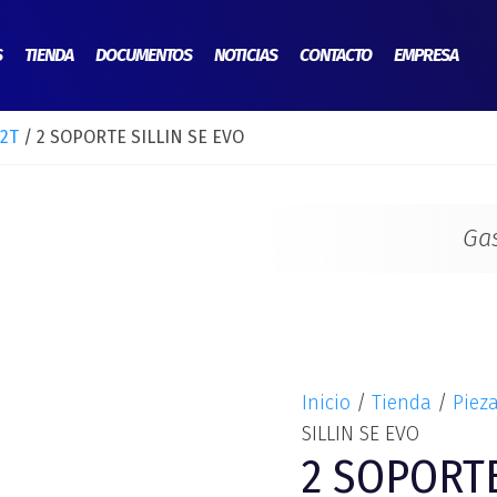
2
SOPORTE
S
TIENDA
DOCUMENTOS
NOTICIAS
CONTACTO
EMPRESA
SILLIN
SE
 2T
/ 2 SOPORTE SILLIN SE EVO
EVO
cantidad
Ga
Inicio
/
Tienda
/
Piez
SILLIN SE EVO
2 SOPORTE