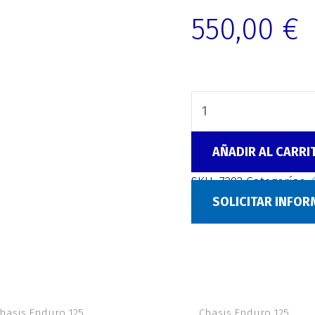
550,00
€
AÑADIR AL CARRI
SKU:
7292
Categorías:
SOLICITAR INFO
hasis Enduro 125
Chasis Enduro 125