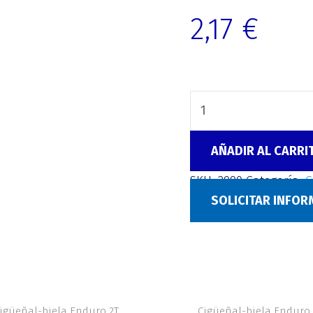
2,17
€
AÑADIR AL CARRI
SKU:
2990
Categoría:
C
SOLICITAR INFO
igüeñal-biela Enduro 2T
Cigüeñal-biela Enduro 