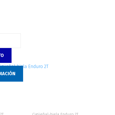
TO
igüeñal-biela Enduro 2T
RMACIÓN
2T
Cigüeñal-biela Enduro 2T