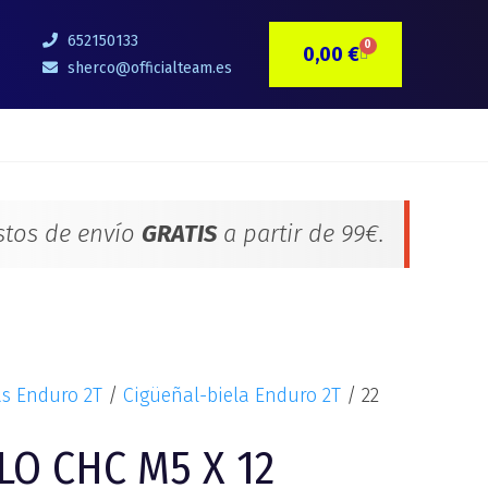
652150133
0
0,00
€
CARRITO
sherco@officialteam.es
stos de envío
GRATIS
a partir de 99€.
as Enduro 2T
/
Cigüeñal-biela Enduro 2T
/ 22
LO CHC M5 X 12