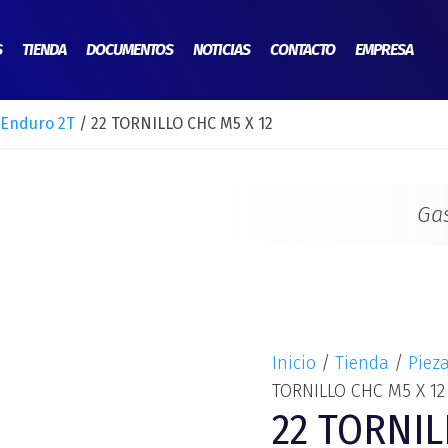
22
TORNILLO
S
TIENDA
DOCUMENTOS
NOTICIAS
CONTACTO
EMPRESA
CHC
M5
 Enduro 2T
/ 22 TORNILLO CHC M5 X 12
X
12
cantidad
Ga
Inicio
/
Tienda
/
Piez
TORNILLO CHC M5 X 12
22 TORNIL