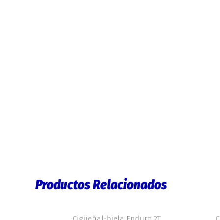
Productos Relacionados
Cigüeñal-biela Enduro 2T
C