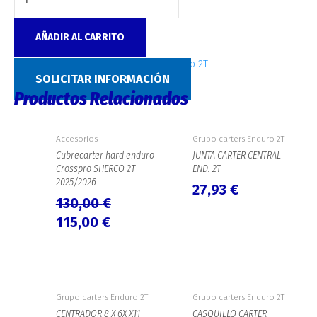
AÑADIR AL CARRITO
SKU:
3831
Categoría:
Grupo carters Enduro 2T
SOLICITAR INFORMACIÓN
Productos Relacionados
El
El
precio
precio
Accesorios
Grupo carters Enduro 2T
original
actual
Cubrecarter hard enduro
JUNTA CARTER CENTRAL
Crosspro SHERCO 2T
END. 2T
era:
es:
2025/2026
27,93
€
130,00 €.
115,00 €.
130,00
€
115,00
€
Grupo carters Enduro 2T
Grupo carters Enduro 2T
CENTRADOR 8 X 6X X11
CASQUILLO CARTER