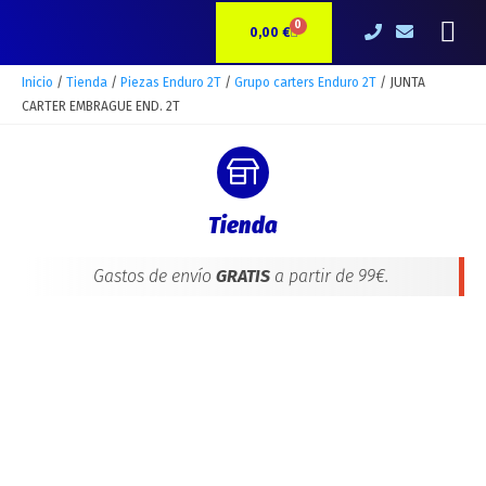
Ir
JUNTA
Me
0
CARRITO
al
CARTER
0,00
€
contenido
EMBRAGUE
END.
Inicio
/
Tienda
/
Piezas Enduro 2T
/
Grupo carters Enduro 2T
/ JUNTA
2T
CARTER EMBRAGUE END. 2T
cantidad
Tienda
Gastos de envío
GRATIS
a partir de 99€.