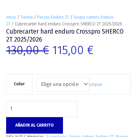
Inicio
/
Tienda
/
Piezas Enduro 2T
/
Grupo carters Enduro
2T
/ Cubrecarter hard enduro Crosspro SHERCO 2T 2025/2026
Cubrecarter hard enduro Crosspro SHERCO
2T 2025/2026
130,00
€
115,00
€
Color
Limpiar
AÑADIR AL CARRITO
SKU:
N/D
Categorías:
Accesorios
,
Grupo carters Enduro 2T
,
Power