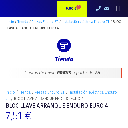
Ir
BLOC
Me
0
CARRITO
al
LLAVE
0,00
€
contenido
ARRANQUE
ENDURO
Inicio
/
Tienda
/
Piezas Enduro 2T
/
Instalación eléctrica Enduro 2T
/ BLOC
EURO
LLAVE ARRANQUE ENDURO EURO 4
4
cantidad
Tienda
Gastos de envío
GRATIS
a partir de 99€.
Inicio
/
Tienda
/
Piezas Enduro 2T
/
Instalación eléctrica Enduro
2T
/ BLOC LLAVE ARRANQUE ENDURO EURO 4
BLOC LLAVE ARRANQUE ENDURO EURO 4
7,51
€