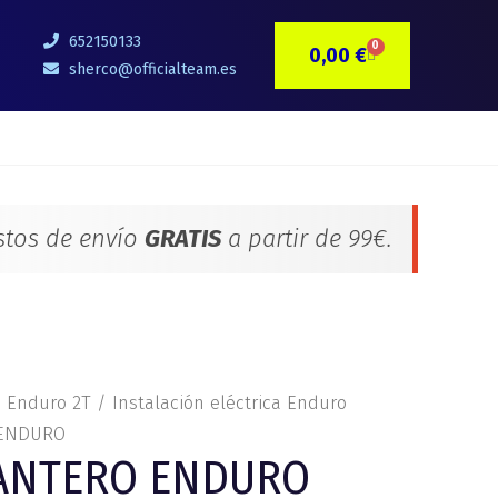
652150133
0
0,00
€
CARRITO
sherco@officialteam.es
stos de envío
GRATIS
a partir de 99€.
s Enduro 2T
/
Instalación eléctrica Enduro
 ENDURO
ANTERO ENDURO