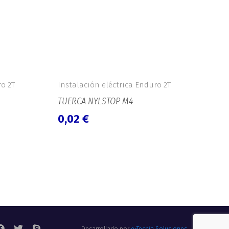
ro 2T
Instalación eléctrica Enduro 2T
TUERCA NYLSTOP M4
0,02
€
F
T
S