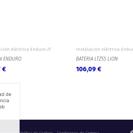
ación eléctrica Enduro 2T
Instalación eléctrica Endu
N ENDURO
BATERIA LTZ5S LION
7
€
106,09
€
dad de
encia
web
Privacidad
Política de Cookies
Condiciones de Compra