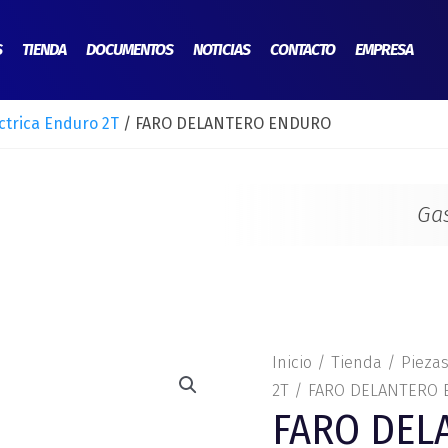
S
TIENDA
DOCUMENTOS
NOTICIAS
CONTACTO
EMPRESA
éctrica Enduro 2T
/ FARO DELANTERO ENDURO
Ga
FARO
Inicio
/
Tienda
/
Pieza
DELANTERO
2T
/ FARO DELANTERO
FARO DEL
ENDURO
cantidad