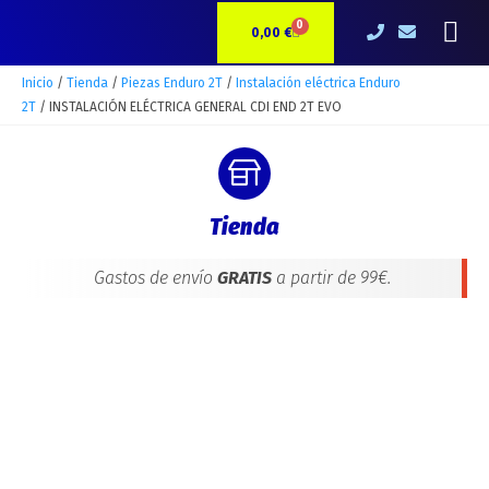
Ir
INSTALACIÓN
Me
0
CARRITO
al
ELÉCTRICA
0,00
€
contenido
GENERAL
CDI
Inicio
/
Tienda
/
Piezas Enduro 2T
/
Instalación eléctrica Enduro
END
2T
/ INSTALACIÓN ELÉCTRICA GENERAL CDI END 2T EVO
2T
EVO
cantidad
Tienda
Gastos de envío
GRATIS
a partir de 99€.