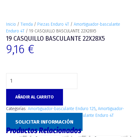
Inicio
/
Tienda
/
Piezas Enduro 4T
/
Amortiguador-basculante
Enduro 4T
/ 19 CASQUILLO BASCULANTE 22X28X5
19 CASQUILLO BASCULANTE 22X28X5
9,16
€
AÑADIR AL CARRITO
Categorías:
Amortiguador-basculante Enduro 125
,
Amortiguador-
basculante Enduro 2T
,
Amortiguador-basculante Enduro 4T
SOLICITAR INFORMACIÓN
Productos Relacionados