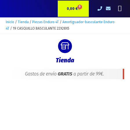
Ir
19
Me
0
CARRITO
al
CASQUILLO
0,00
€
contenido
BASCULANTE
22X28X5
Inicio
/
Tienda
/
Piezas Enduro 4T
/
Amortiguador-basculante Enduro
cantidad
4T
/ 19 CASQUILLO BASCULANTE 22X28X5
Tienda
Gastos de envío
GRATIS
a partir de 99€.