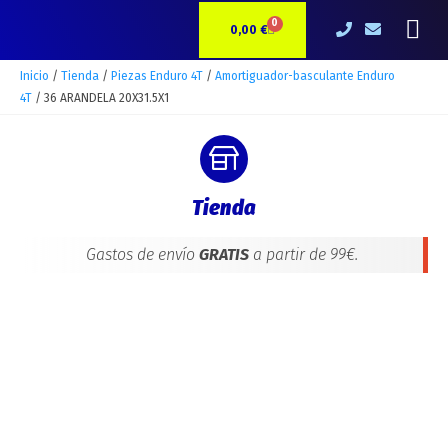
Ir
36
Me
0
CARRITO
al
ARANDELA
0,00
€
contenido
20X31.5X1
cantidad
Inicio
/
Tienda
/
Piezas Enduro 4T
/
Amortiguador-basculante Enduro
4T
/ 36 ARANDELA 20X31.5X1
Tienda
Gastos de envío
GRATIS
a partir de 99€.