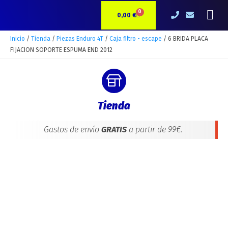
Ir
6
Me
0
CARRITO
al
BRIDA
0,00
€
contenido
PLACA
FIJACION
Inicio
/
Tienda
/
Piezas Enduro 4T
/
Caja filtro - escape
/ 6 BRIDA PLACA
SOPORTE
FIJACION SOPORTE ESPUMA END 2012
ESPUMA
END
2012
cantidad
Tienda
Gastos de envío
GRATIS
a partir de 99€.