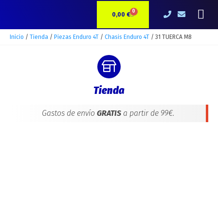
Ir
31
Me
0
CARRITO
al
TUERCA
0,00
€
contenido
M8
cantidad
Inicio
/
Tienda
/
Piezas Enduro 4T
/
Chasis Enduro 4T
/ 31 TUERCA M8
Tienda
Gastos de envío
GRATIS
a partir de 99€.