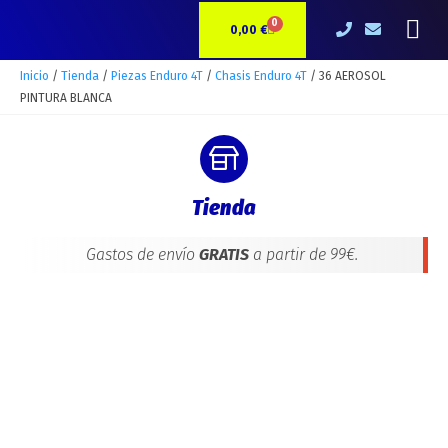
Ir
36
Me
0
CARRITO
al
AEROSOL
0,00
€
contenido
PINTURA
BLANCA
Inicio
/
Tienda
/
Piezas Enduro 4T
/
Chasis Enduro 4T
/ 36 AEROSOL
cantidad
PINTURA BLANCA
Tienda
Gastos de envío
GRATIS
a partir de 99€.