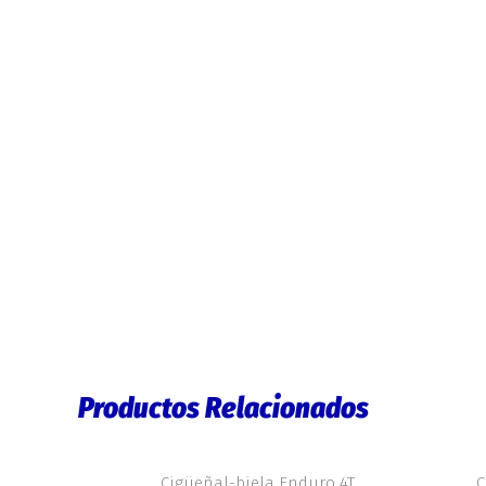
Productos Relacionados
Cigüeñal-biela Enduro 4T
C