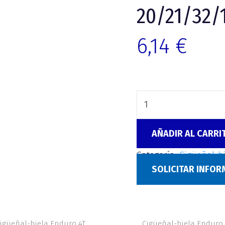
20/21/32/
6,14
€
AÑADIR AL CARRI
Categoría:
Cigüeñal-b
SOLICITAR INFO
igüeñal-biela Enduro 4T
Cigüeñal-biela Enduro 