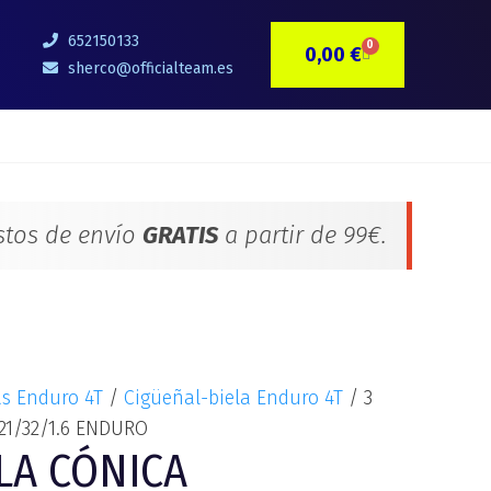
652150133
0
0,00
€
CARRITO
sherco@officialteam.es
stos de envío
GRATIS
a partir de 99€.
as Enduro 4T
/
Cigüeñal-biela Enduro 4T
/ 3
21/32/1.6 ENDURO
LA CÓNICA