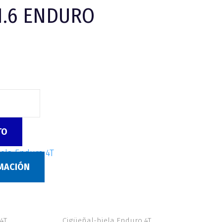
1.6 ENDURO
TO
iela Enduro 4T
RMACIÓN
4T
Cigüeñal-biela Enduro 4T