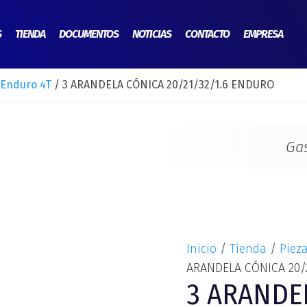
3
ARANDELA
S
TIENDA
DOCUMENTOS
NOTICIAS
CONTACTO
EMPRESA
CÓNICA
20/21/32/1.6
 Enduro 4T
/ 3 ARANDELA CÓNICA 20/21/32/1.6 ENDURO
ENDURO
cantidad
Ga
Inicio
/
Tienda
/
Piez
ARANDELA CÓNICA 20/
3 ARANDE