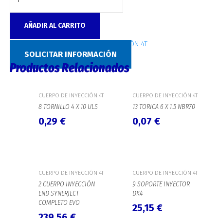
AÑADIR AL CARRITO
SKU:
4313
Categoría:
CUERPO DE INYECCIÓN 4T
SOLICITAR INFORMACIÓN
Productos Relacionados
CUERPO DE INYECCIÓN 4T
CUERPO DE INYECCIÓN 4T
8 TORNILLO 4 X 10 ULS
13 TORICA 6 X 1.5 NBR70
0,29
€
0,07
€
CUERPO DE INYECCIÓN 4T
CUERPO DE INYECCIÓN 4T
2 CUERPO INYECCIÓN
9 SOPORTE INYECTOR
END SYNERJECT
DK4
COMPLETO EVO
25,15
€
239,56
€