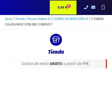
Ir
3
Me
0
CARRITO
al
TUBERA
0,00
€
contenido
CULATA/INYECCIÓN
END
Inicio
/
Tienda
/
Piezas Enduro 4T
/
CUERPO DE INYECCIÓN 4T
/ 3 TUBERA
SYNERJECT
CULATA/INYECCIÓN END SYNERJECT
cantidad
Tienda
Gastos de envío
GRATIS
a partir de 99€.