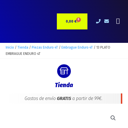
Ir
al
contenido
Me
0
CARRITO
0,00
€
Inicio
/
Tienda
/
Piezas Enduro 4T
/
Embrague Enduro 4T
/ 13 PLATO
EMBRAGUE ENDURO 4T
Tienda
Gastos de envío
GRATIS
a partir de 99€.
13
PLATO
EMBRAGUE