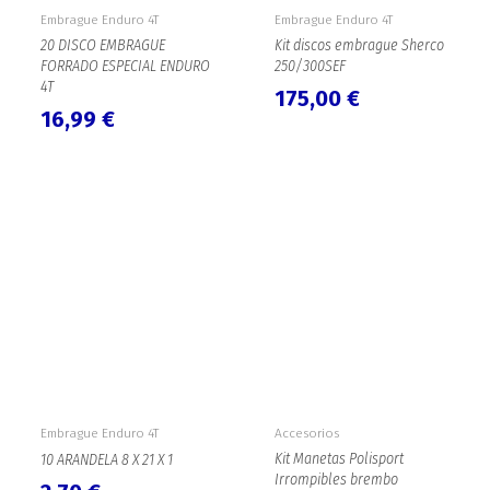
Embrague Enduro 4T
Embrague Enduro 4T
20 DISCO EMBRAGUE
Kit discos embrague Sherco
FORRADO ESPECIAL ENDURO
250/300SEF
4T
175,00
€
16,99
€
Embrague Enduro 4T
Accesorios
Kit Manetas Polisport
10 ARANDELA 8 X 21 X 1
Irrompibles brembo