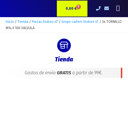
Ir
34
Me
0
CARRITO
al
TORNILLO
0,00
€
contenido
M14
X
Inicio
/
Tienda
/
Piezas Enduro 4T
/
Grupo carters Enduro 4T
/ 34 TORNILLO
100
M14 X 100 VALVULA
VALVULA
cantidad
Tienda
Gastos de envío
GRATIS
a partir de 99€.