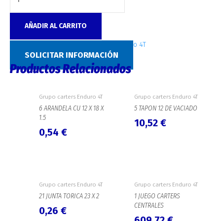
AÑADIR AL CARRITO
SKU:
0952
Categoría:
Grupo carters Enduro 4T
SOLICITAR INFORMACIÓN
Productos Relacionados
Grupo carters Enduro 4T
Grupo carters Enduro 4T
6 ARANDELA CU 12 X 18 X
5 TAPON 12 DE VACIADO
1.5
10,52
€
0,54
€
Grupo carters Enduro 4T
Grupo carters Enduro 4T
21 JUNTA TORICA 23 X 2
1 JUEGO CARTERS
CENTRALES
0,26
€
609,72
€