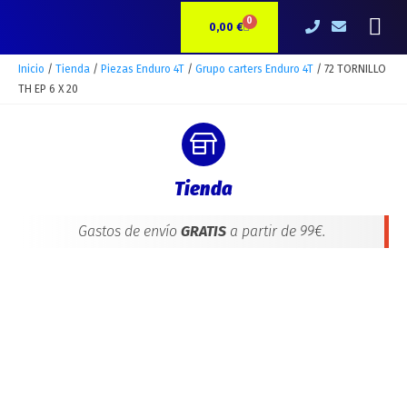
Ir
72
Me
0
CARRITO
al
TORNILLO
0,00
€
contenido
TH
EP
Inicio
/
Tienda
/
Piezas Enduro 4T
/
Grupo carters Enduro 4T
/ 72 TORNILLO
6
TH EP 6 X 20
X
20
cantidad
Tienda
Gastos de envío
GRATIS
a partir de 99€.