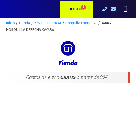
Ir
BARRA
Me
0
CARRITO
al
HORQUILLA
0,00
€
contenido
DERECHA
KAYABA
Inicio
/
Tienda
/
Piezas Enduro 4T
/
Horquilla Enduro 4T
/ BARRA
cantidad
HORQUILLA DERECHA KAYABA
Tienda
Gastos de envío
GRATIS
a partir de 99€.