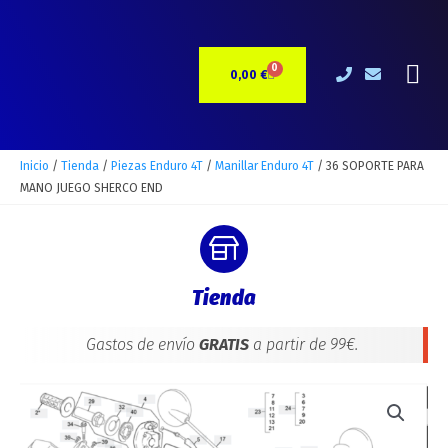
Ir
al
contenido
Me
0
CARRITO
0,00
€
Inicio
/
Tienda
/
Piezas Enduro 4T
/
Manillar Enduro 4T
/ 36 SOPORTE PARA
MANO JUEGO SHERCO END
Tienda
Gastos de envío
GRATIS
a partir de 99€.
36
SOPORTE
PARA