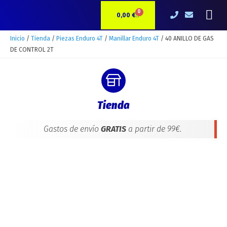
Ir
40
Me
0
CARRITO
al
ANILLO
0,00
€
contenido
DE
GAS
Inicio
/
Tienda
/
Piezas Enduro 4T
/
Manillar Enduro 4T
/ 40 ANILLO DE GAS
DE
DE CONTROL 2T
CONTROL
2T
cantidad
Tienda
Gastos de envío
GRATIS
a partir de 99€.