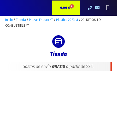
Ir
29.
Me
0
CARRITO
al
DEPOSITO
0,00
€
contenido
COMBUSTIBLE
4T
Inicio
/
Tienda
/
Piezas Enduro 4T
/
Plastica 2023 4t
/ 29. DEPOSITO
cantidad
COMBUSTIBLE 4T
Tienda
Gastos de envío
GRATIS
a partir de 99€.