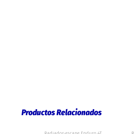
Productos Relacionados
Radiador-escape Enduro 4T
R