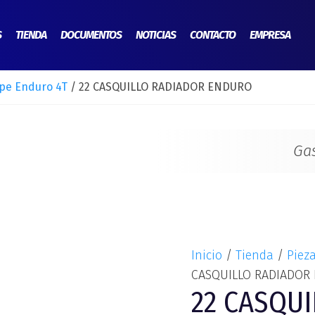
22
CASQUILLO
S
TIENDA
DOCUMENTOS
NOTICIAS
CONTACTO
EMPRESA
RADIADOR
ENDURO
pe Enduro 4T
/ 22 CASQUILLO RADIADOR ENDURO
cantidad
Ga
Inicio
/
Tienda
/
Piez
CASQUILLO RADIADOR
22 CASQU