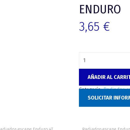
ENDURO
3,65
€
AÑADIR AL CARRI
Categoría:
Radiador-e
SOLICITAR INFO
adiador-escape Enduro 4T
Radiador-escape Endur