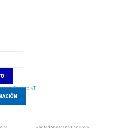
TO
scape Enduro 4T
RMACIÓN
o 4T
Radiador-escape Enduro 4T