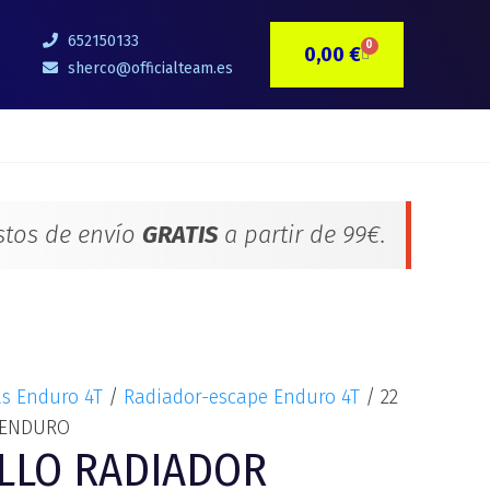
652150133
0
0,00
€
CARRITO
sherco@officialteam.es
stos de envío
GRATIS
a partir de 99€.
as Enduro 4T
/
Radiador-escape Enduro 4T
/ 22
 ENDURO
ILLO RADIADOR