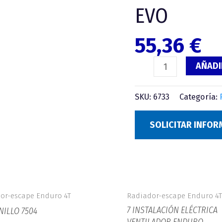
EVO
EVO
cantidad
55,36
€
AÑADI
SKU:
6733
Categoría:
SOLICITAR INFO
or-escape Enduro 4T
Radiador-escape Enduro 4T
7 INSTALACIÓN ELÉCTRICA
NILLO 7504