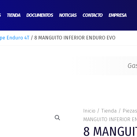
S
TIENDA
DOCUMENTOS
NOTICIAS
CONTACTO
EMPRESA
pe Enduro 4T
/ 8 MANGUITO INFERIOR ENDURO EVO
Ga
8
Inicio
/
Tienda
/
Pieza
MANGUITO
MANGUITO INFERIOR E
8 MANGUI
INFERIOR
ENDURO