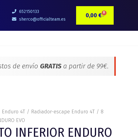
652150133
0
0,00
€
CARRITO
sherco@officialteam.es
stos de envío
GRATIS
a partir de 99€.
s Enduro 4T
/
Radiador-escape Enduro 4T
/ 8
NDURO EVO
TO INFERIOR ENDURO