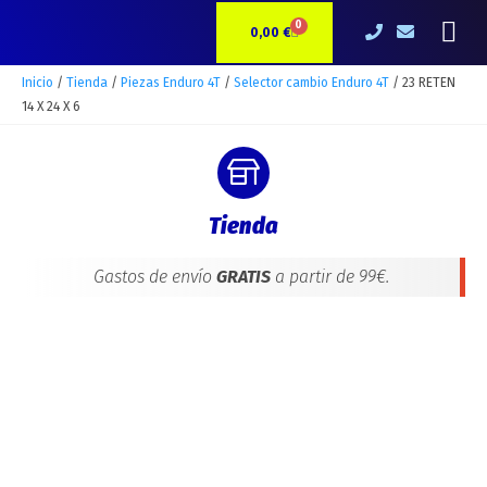
Ir
23
Me
0
CARRITO
al
RETEN
0,00
€
contenido
14
X
Inicio
/
Tienda
/
Piezas Enduro 4T
/
Selector cambio Enduro 4T
/ 23 RETEN
24
14 X 24 X 6
X
6
cantidad
Tienda
Gastos de envío
GRATIS
a partir de 99€.