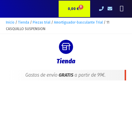
Ir
11
Me
0
CARRITO
al
CASQUILLO
0,00
€
contenido
SUSPENSION
cantidad
Inicio
/
Tienda
/
Piezas trial
/
Amortiguador-basculante Trial
/ 11
CASQUILLO SUSPENSION
Tienda
Gastos de envío
GRATIS
a partir de 99€.