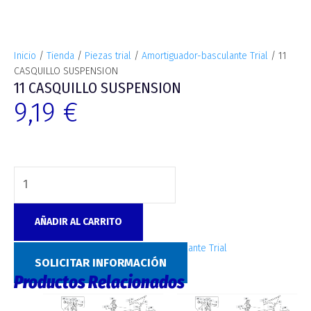
Inicio
/
Tienda
/
Piezas trial
/
Amortiguador-basculante Trial
/ 11
CASQUILLO SUSPENSION
11 CASQUILLO SUSPENSION
9,19
€
AÑADIR AL CARRITO
SKU:
C152
Categoría:
Amortiguador-basculante Trial
SOLICITAR INFORMACIÓN
Productos Relacionados