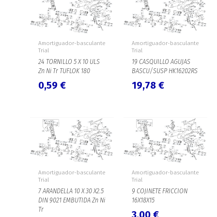
Amortiguador-basculante
Amortiguador-basculante
Trial
Trial
24 TORNILLO 5 X 10 ULS
19 CASQUILLO AGUJAS
Zn Ni Tr TUFLOK 180
BASCU/SUSP HK16202RS
0,59
€
19,78
€
Amortiguador-basculante
Amortiguador-basculante
Trial
Trial
7 ARANDELLA 10 X 30 X2.5
9 COJINETE FRICCION
DIN 9021 EMBUTIDA Zn Ni
16X18X15
Tr
3,00
€