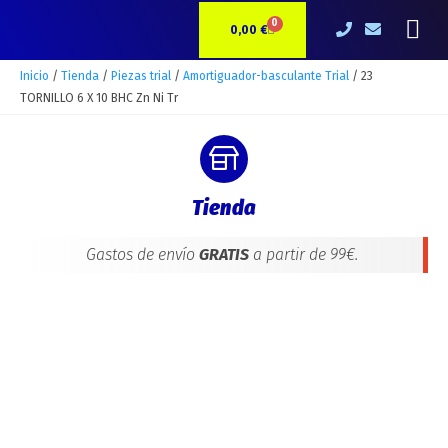
Ir
23
Me
0
CARRITO
al
TORNILLO
0,00
€
contenido
6
X
Inicio
/
Tienda
/
Piezas trial
/
Amortiguador-basculante Trial
/ 23
10
TORNILLO 6 X 10 BHC Zn Ni Tr
BHC
Zn
Ni
Tr
Tienda
cantidad
Gastos de envío
GRATIS
a partir de 99€.