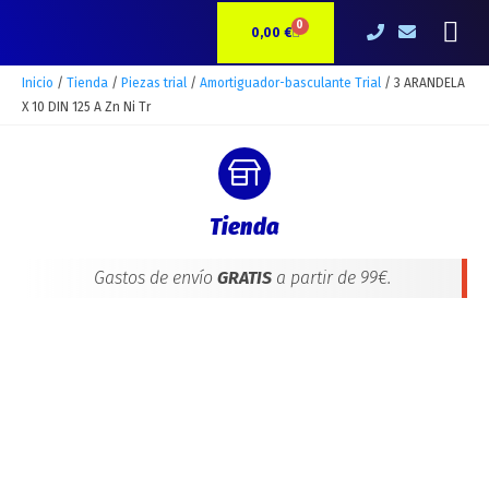
Ir
3
Me
0
CARRITO
al
ARANDELA
0,00
€
contenido
X
10
Inicio
/
Tienda
/
Piezas trial
/
Amortiguador-basculante Trial
/ 3 ARANDELA
DIN
X 10 DIN 125 A Zn Ni Tr
125
A
Zn
Ni
Tienda
Tr
cantidad
Gastos de envío
GRATIS
a partir de 99€.