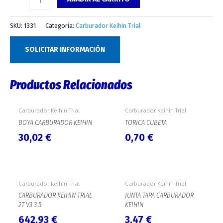
SKU:
1331
Categoría:
Carburador Keihin Trial
SOLICITAR INFORMACIÓN
Productos Relacionados
Carburador Keihin Trial
Carburador Keihin Trial
BOYA CARBURADOR KEIHIN
TORICA CUBETA
30,02
€
0,70
€
Carburador Keihin Trial
Carburador Keihin Trial
CARBURADOR KEIHIN TRIAL
JUNTA TAPA CARBURADOR
2T V3 3.5
KEIHIN
642,93
€
3,47
€