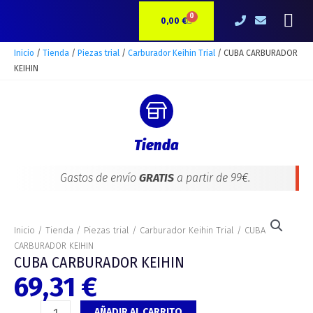
Ir
Me
0
CARRITO
al
0,00
€
contenido
Inicio
/
Tienda
/
Piezas trial
/
Carburador Keihin Trial
/ CUBA CARBURADOR
KEIHIN
Tienda
Gastos de envío
GRATIS
a partir de 99€.
CUBA
CARBURADOR
Inicio
/
Tienda
/
Piezas trial
/
Carburador Keihin Trial
/ CUBA
KEIHIN
CARBURADOR KEIHIN
cantidad
CUBA CARBURADOR KEIHIN
69,31
€
AÑADIR AL CARRITO