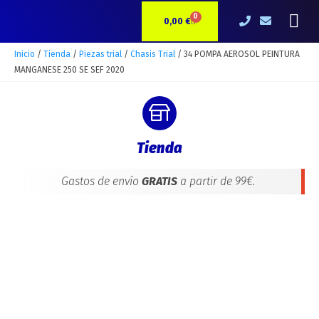
Ir
34
Me
0
CARRITO
al
POMPA
0,00
€
contenido
AEROSOL
PEINTURA
Inicio
/
Tienda
/
Piezas trial
/
Chasis Trial
/ 34 POMPA AEROSOL PEINTURA
MANGANESE
MANGANESE 250 SE SEF 2020
250
SE
SEF
2020
Tienda
cantidad
Gastos de envío
GRATIS
a partir de 99€.