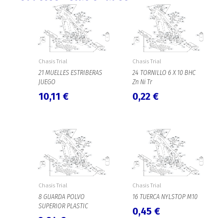
Chasis Trial
Chasis Trial
21 MUELLES ESTRIBERAS
24 TORNILLO 6 X 10 BHC
JUEGO
Zn Ni Tr
10,11
€
0,22
€
Chasis Trial
Chasis Trial
8 GUARDA POLVO
16 TUERCA NYLSTOP M10
SUPERIOR PLASTIC
0,45
€