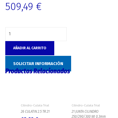
509,49
€
AÑADIR AL CARRITO
SKU:
8715
Categoría:
Cilindro-Culata Trial
SOLICITAR INFORMACIÓN
Productos Relacionados
Cilindro-Culata Trial
Cilindro-Culata Trial
26 CULATIN 2.5 TR 21
21 JUNTA CILINDRO
250/290/300 WI 0.3mm