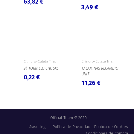
63,82
€
3,49
€
Cilindro-Culata Trial
Cilindro-Culata Trial
24 TORNILLO CHC 5X6
13 LAMINAS RECAMBIO
UNIT
0,22
€
11,26
€
Official Team © 2020
Aviso legal
Política de Privacidad
Política de Cookies
Condiciones de Compra