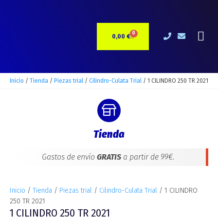
Ir
1
al
CILINDRO
contenido
250
Me
0
CARRITO
TR
0,00
€
2021
cantidad
Inicio
/
Tienda
/
Piezas trial
/
Cilindro-Culata Trial
/ 1 CILINDRO 250 TR 2021
Tienda
Gastos de envío
GRATIS
a partir de 99€.
Inicio
/
Tienda
/
Piezas trial
/
Cilindro-Culata Trial
/ 1 CILINDRO
250 TR 2021
1 CILINDRO 250 TR 2021