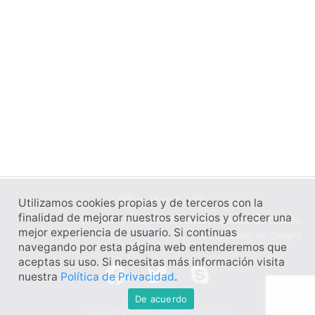
Official Team © 2020
Utilizamos cookies propias y de terceros con la
finalidad de mejorar nuestros servicios y ofrecer una
Aviso legal
Política de Privacidad
Política de Cookies
mejor experiencia de usuario. Si continuas
Condiciones de Compra
navegando por esta página web entenderemos que
F
T
S
aceptas su uso. Si necesitas más información visita
nuestra
Política de Privacidad
.
a
w
k
De acuerdo
c
i
y
Desarrollado por
e-Tecnia Soluciones