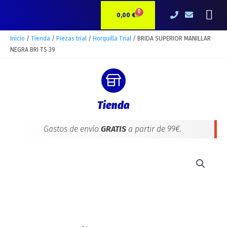
Ir
Me
0
CARRITO
al
0,00
€
contenido
Inicio
/
Tienda
/
Piezas trial
/
Horquilla Trial
/ BRIDA SUPERIOR MANILLAR
NEGRA BRI TS 39
Tienda
Gastos de envío
GRATIS
a partir de 99€.
BRIDA
SUPERIOR
MANILLAR
NEGRA
BRI
TS
39