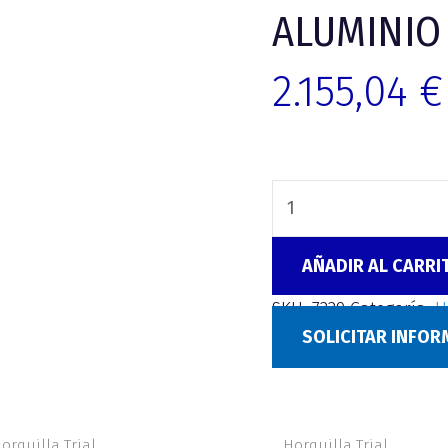
ALUMINIO
2.155,04
€
AÑADIR AL CARRI
SKU:
7339
Categoría:
H
SOLICITAR INFO
orquilla Trial
Horquilla Trial