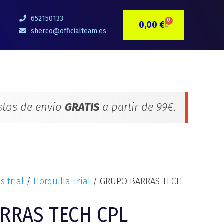
652150133
0
0,00
€
CARRITO
sherco@officialteam.es
stos de envío
GRATIS
a partir de 99€.
s trial
/
Horquilla Trial
/ GRUPO BARRAS TECH
RRAS TECH CPL