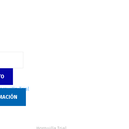
TO
orquilla Trial
RMACIÓN
Horquilla Trial