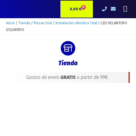
Ir
LED
Me
0
CARRITO
al
DELANTERO
0,00
€
contenido
IZQUIERDO
cantidad
Inicio
/
Tienda
/
Piezas trial
/
Instalación eléctrica Trial
/ LED DELANTERO
IZQUIERDO
Tienda
Gastos de envío
GRATIS
a partir de 99€.