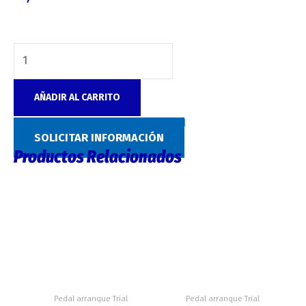
AÑADIR AL CARRITO
SKU:
M163
Categoría:
Pedal arranque Trial
SOLICITAR INFORMACIÓN
Productos Relacionados
Pedal arranque Trial
Pedal arranque Trial