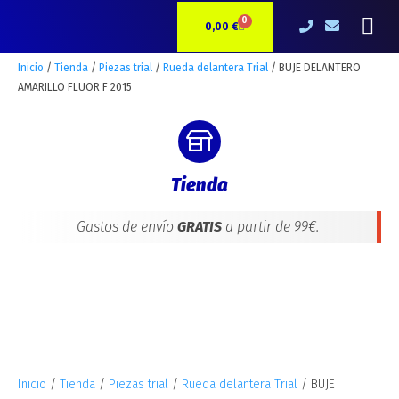
Ir
BUJE
Me
0
CARRITO
al
DELANTERO
0,00
€
contenido
AMARILLO
FLUOR
Inicio
/
Tienda
/
Piezas trial
/
Rueda delantera Trial
/ BUJE DELANTERO
F
AMARILLO FLUOR F 2015
2015
cantidad
Tienda
Gastos de envío
GRATIS
a partir de 99€.
Inicio
/
Tienda
/
Piezas trial
/
Rueda delantera Trial
/ BUJE