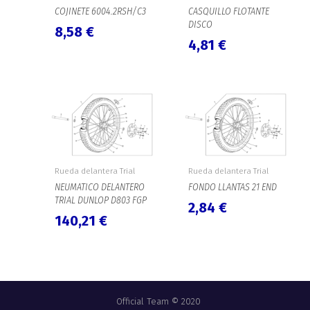
COJINETE 6004.2RSH/C3
CASQUILLO FLOTANTE
DISCO
8,58
€
4,81
€
Rueda delantera Trial
Rueda delantera Trial
NEUMATICO DELANTERO
FONDO LLANTAS 21 END
TRIAL DUNLOP D803 FGP
2,84
€
140,21
€
Official Team © 2020