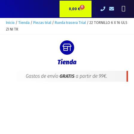
Ir
22
Me
0
CARRITO
al
TORNILLO
0,00
€
contenido
6
X
Inicio
/
Tienda
/
Piezas trial
/
Rueda trasera Trial
/ 22 TORNILLO 6 X 16 ULS
16
ZI NI TR
ULS
ZI
NI
TR
Tienda
cantidad
Gastos de envío
GRATIS
a partir de 99€.